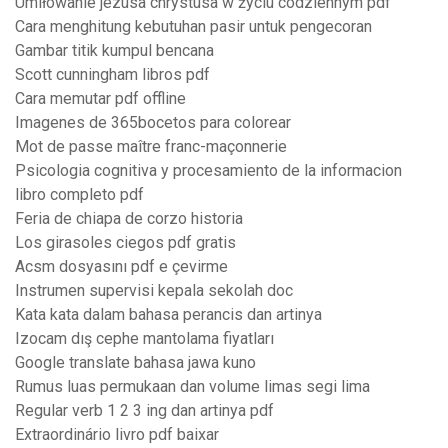
Umiłowanie jezusa chrystusa w życiu codziennym pdf
Cara menghitung kebutuhan pasir untuk pengecoran
Gambar titik kumpul bencana
Scott cunningham libros pdf
Cara memutar pdf offline
Imagenes de 365bocetos para colorear
Mot de passe maître franc-maçonnerie
Psicologia cognitiva y procesamiento de la informacion
libro completo pdf
Feria de chiapa de corzo historia
Los girasoles ciegos pdf gratis
Acsm dosyasını pdf e çevirme
Instrumen supervisi kepala sekolah doc
Kata kata dalam bahasa perancis dan artinya
Izocam dış cephe mantolama fiyatları
Google translate bahasa jawa kuno
Rumus luas permukaan dan volume limas segi lima
Regular verb 1 2 3 ing dan artinya pdf
Extraordinário livro pdf baixar