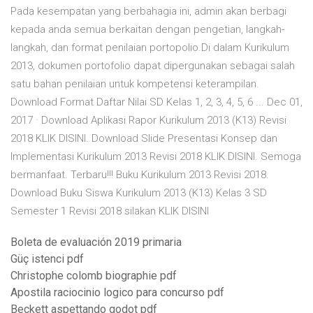
Pada kesempatan yang berbahagia ini, admin akan berbagi
kepada anda semua berkaitan dengan pengetian, langkah-
langkah, dan format penilaian portopolio.Di dalam Kurikulum
2013, dokumen portofolio dapat dipergunakan sebagai salah
satu bahan penilaian untuk kompetensi keterampilan.
Download Format Daftar Nilai SD Kelas 1, 2, 3, 4, 5, 6 ... Dec 01,
2017 · Download Aplikasi Rapor Kurikulum 2013 (K13) Revisi
2018 KLIK DISINI. Download Slide Presentasi Konsep dan
Implementasi Kurikulum 2013 Revisi 2018 KLIK DISINI. Semoga
bermanfaat. Terbaru!!! Buku Kurikulum 2013 Revisi 2018.
Download Buku Siswa Kurikulum 2013 (K13) Kelas 3 SD
Semester 1 Revisi 2018 silakan KLIK DISINI
Boleta de evaluación 2019 primaria
Güç istenci pdf
Christophe colomb biographie pdf
Apostila raciocinio logico para concurso pdf
Beckett aspettando godot pdf