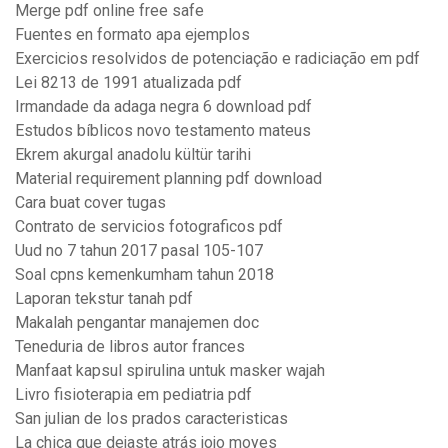
Merge pdf online free safe
Fuentes en formato apa ejemplos
Exercicios resolvidos de potenciação e radiciação em pdf
Lei 8213 de 1991 atualizada pdf
Irmandade da adaga negra 6 download pdf
Estudos bíblicos novo testamento mateus
Ekrem akurgal anadolu kültür tarihi
Material requirement planning pdf download
Cara buat cover tugas
Contrato de servicios fotograficos pdf
Uud no 7 tahun 2017 pasal 105-107
Soal cpns kemenkumham tahun 2018
Laporan tekstur tanah pdf
Makalah pengantar manajemen doc
Teneduria de libros autor frances
Manfaat kapsul spirulina untuk masker wajah
Livro fisioterapia em pediatria pdf
San julian de los prados caracteristicas
La chica que dejaste atrás jojo moyes