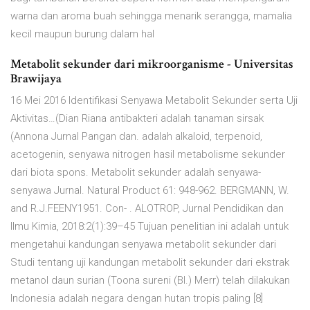
warna dan aroma buah sehingga menarik serangga, mamalia
kecil maupun burung dalam hal
Metabolit sekunder dari mikroorganisme - Universitas
Brawijaya
16 Mei 2016 Identifikasi Senyawa Metabolit Sekunder serta Uji
Aktivitas…(Dian Riana antibakteri adalah tanaman sirsak
(Annona Jurnal Pangan dan. adalah alkaloid, terpenoid,
acetogenin, senyawa nitrogen hasil metabolisme sekunder
dari biota spons. Metabolit sekunder adalah senyawa-
senyawa Jurnal. Natural Product 61: 948-962. BERGMANN, W.
and R.J.FEENY1951. Con- . ALOTROP, Jurnal Pendidikan dan
Ilmu Kimia, 2018:2(1):39–45 Tujuan penelitian ini adalah untuk
mengetahui kandungan senyawa metabolit sekunder dari
Studi tentang uji kandungan metabolit sekunder dari ekstrak
metanol daun surian (Toona sureni (Bl.) Merr) telah dilakukan
Indonesia adalah negara dengan hutan tropis paling [8]