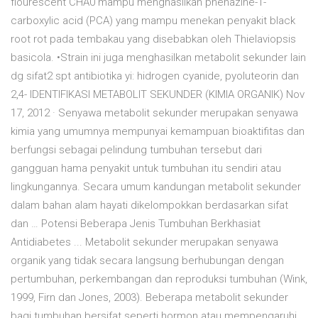
flourescent CHA0 mampu menghasilkan phenazine-1-
carboxylic acid (PCA) yang mampu menekan penyakit black
root rot pada tembakau yang disebabkan oleh Thielaviopsis
basicola. •Strain ini juga menghasilkan metabolit sekunder lain
dg sifat2 spt antibiotika yi: hidrogen cyanide, pyoluteorin dan
2,4- IDENTIFIKASI METABOLIT SEKUNDER (KIMIA ORGANIK) Nov
17, 2012 · Senyawa metabolit sekunder merupakan senyawa
kimia yang umumnya mempunyai kemampuan bioaktifitas dan
berfungsi sebagai pelindung tumbuhan tersebut dari
gangguan hama penyakit untuk tumbuhan itu sendiri atau
lingkungannya. Secara umum kandungan metabolit sekunder
dalam bahan alam hayati dikelompokkan berdasarkan sifat
dan … Potensi Beberapa Jenis Tumbuhan Berkhasiat
Antidiabetes ... Metabolit sekunder merupakan senyawa
organik yang tidak secara langsung berhubungan dengan
pertumbuhan, perkembangan dan reproduksi tumbuhan (Wink,
1999, Firn dan Jones, 2003). Beberapa metabolit sekunder
bagi tumbuhan bersifat seperti hormon atau mempengaruhi