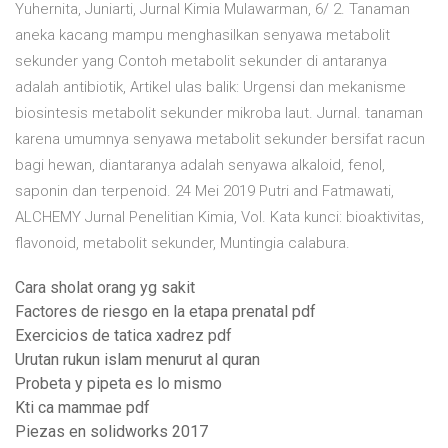
Yuhernita, Juniarti, Jurnal Kimia Mulawarman, 6/ 2. Tanaman
aneka kacang mampu menghasilkan senyawa metabolit
sekunder yang Contoh metabolit sekunder di antaranya
adalah antibiotik, Artikel ulas balik: Urgensi dan mekanisme
biosintesis metabolit sekunder mikroba laut. Jurnal. tanaman
karena umumnya senyawa metabolit sekunder bersifat racun
bagi hewan, diantaranya adalah senyawa alkaloid, fenol,
saponin dan terpenoid. 24 Mei 2019 Putri and Fatmawati,
ALCHEMY Jurnal Penelitian Kimia, Vol. Kata kunci: bioaktivitas,
flavonoid, metabolit sekunder, Muntingia calabura.
Cara sholat orang yg sakit
Factores de riesgo en la etapa prenatal pdf
Exercicios de tatica xadrez pdf
Urutan rukun islam menurut al quran
Probeta y pipeta es lo mismo
Kti ca mammae pdf
Piezas en solidworks 2017