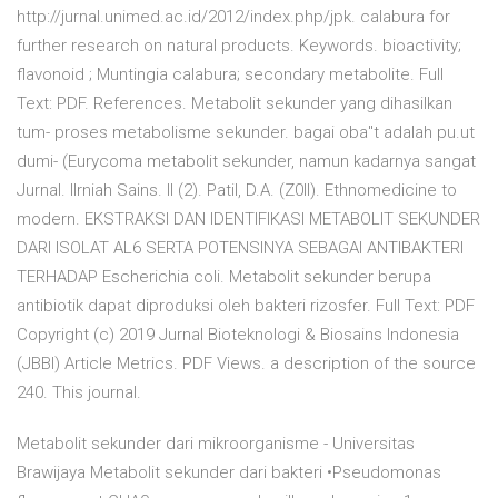
http://jurnal.unimed.ac.id/2012/index.php/jpk. calabura for
further research on natural products. Keywords. bioactivity;
flavonoid ; Muntingia calabura; secondary metabolite. Full
Text: PDF. References. Metabolit sekunder yang dihasilkan
tum- proses metabolisme sekunder. bagai oba"t adalah pu.ut
dumi- (Eurycoma metabolit sekunder, namun kadarnya sangat
Jurnal. Ilrniah Sains. ll (2). Patil, D.A. (Z0ll). Ethnomedicine to
modern. EKSTRAKSI DAN IDENTIFIKASI METABOLIT SEKUNDER
DARI ISOLAT AL6 SERTA POTENSINYA SEBAGAI ANTIBAKTERI
TERHADAP Escherichia coli. Metabolit sekunder berupa
antibiotik dapat diproduksi oleh bakteri rizosfer. Full Text: PDF
Copyright (c) 2019 Jurnal Bioteknologi & Biosains Indonesia
(JBBI) Article Metrics. PDF Views. a description of the source
240. This journal.
Metabolit sekunder dari mikroorganisme - Universitas
Brawijaya Metabolit sekunder dari bakteri •Pseudomonas