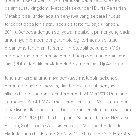
metabolit sekunder hanya ditemukan pada satu spesies
dalam suatu kingdom. Metabolit sekunder | Dunia Pertanian
Metabolit sekunder adalah senyawa yang secara khusus
terdapat pada jenis atau spesies tertentu saja (Hanson,
2011). Berbeda dengan senyawa metabolit primer yang pada
umumnya memberi pengaruh biologi terhadap sel atau
organisme tanaman itu sendiri, metabolit sekunder (MS)
memberikan pengaruh biologi terhadap sel atau organisme
lain. (PDF) Identifikasi Metabolit Sekunder Dan Uji Aktivitas ...
tanaman karena umumnya senyawa metabolit sekunder
bersifat racun bagi hewan, diantaranya adalah senyawa
alkaloid, fenol, saponin dan terpenoid. 24 Mei 2019 Putri and
Fatmawati, ALCHEMY Jurnal Penelitian Kimia, Vol. Kata kunci:
bioaktivitas, flavonoid, metabolit sekunder, Muntingia calabura.
4 Feb 2019 PDF | Ranti hitam plant (Solanum blumei Nees ex
Blume), Solanaceae Analisis Fitokimia Metabolit Sekunder
Ekstrak Daun dan Buah e-ISSN: 2549- 3116, p-ISSN: 2085-3653