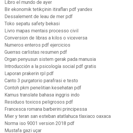
Libro el mundo de ayer
Bir ekonomik tetikçinin itirafları pdf yandex
Dessalement de leau de mer pdf
Toko sepatu safety bekasi
Livro mapas mentais processo civil
Conversion de libras a kilos o viceversa
Numeros enteros pdf ejercicios
Guerras carlistas resumen pdf
Organ penyusun sistem gerak pada manusia
Introducción a la psicología social pdf gratis
Laporan prakerin rpl pdf
Canto 3 purgatorio parafrasi e testo
Contoh pkm penelitian kesehatan pdf
Kamus translate bahasa inggris indo
Residuos toxicos peligrosos pdf
Francesca romana barberini principessa
Mier y teran san esteban atatlahuca tlaxiaco oaxaca
Norma iso 9001 version 2018 pdf
Mustafa gazi uçar